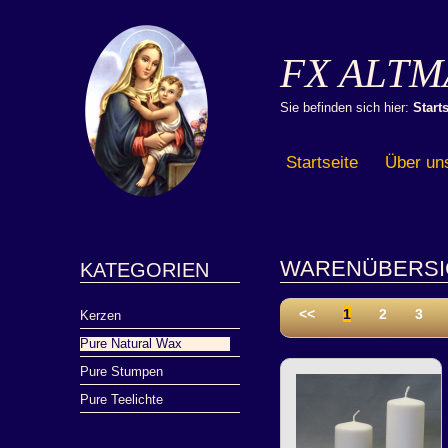
FX ALTM
Sie befinden sich hier:
Starts
Startseite
Über un
WARENÜBERSI
KATEGORIEN
<<
1
2
3
Kerzen
Pure Natural Wax
Pure Stumpen
Pure Teelichte