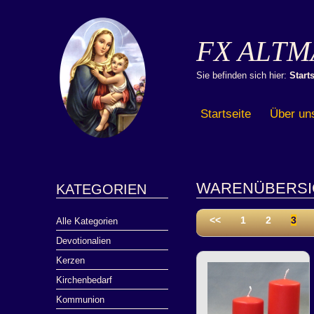
FX ALTM
Sie befinden sich hier:
Starts
Startseite
Über un
WARENÜBERSI
KATEGORIEN
<<
1
2
3
Alle Kategorien
Devotionalien
Kerzen
Kirchenbedarf
Kommunion