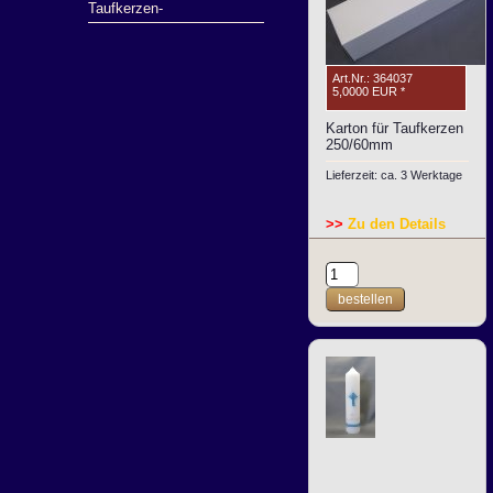
Taufkerzen-
Art.Nr.: 364037
5,0000 EUR
*
Karton für Taufkerzen
250/60mm
Lieferzeit: ca. 3 Werktage
>>
Zu den Details
bestellen