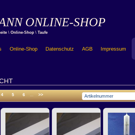
ANN ONLINE-SHOP
eite
\
Online-Shop
\
Taufe
s
Online-Shop
Datenschutz
AGB
Impressum
CHT
4
5
6
...
>>