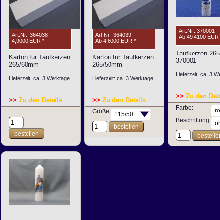
Art.Nr.: 370001
Art.Nr.: 364038
Art.Nr.: 364039
Ab
49,4100 EUR
4,9000 EUR
*
Ab
4,6000 EUR
*
Taufkerzen 265
Karton für Taufkerzen
Karton für Taufkerzen
370001
265/60mm
265/50mm
Lieferzeit: ca. 3 
Lieferzeit: ca. 3 Werktage
Lieferzeit: ca. 3 Werktage
>>
Zu den Deta
>>
Zu den Details
>>
Zu den Details
Farbe:
Größe:
Beschriftung:
bestellen
bestellen
bestelle