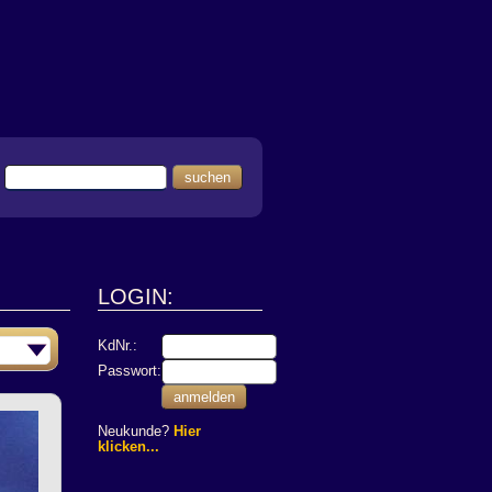
suchen
LOGIN:
KdNr.:
Passwort:
anmelden
Neukunde?
Hier
klicken...