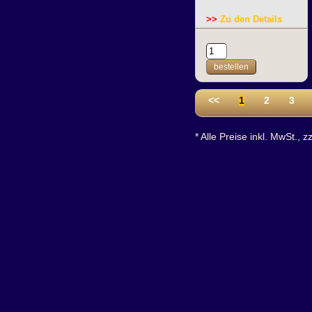
>>
Zu den Details
bestellen
<<
1
2
3
* Alle Preise inkl. MwSt., z