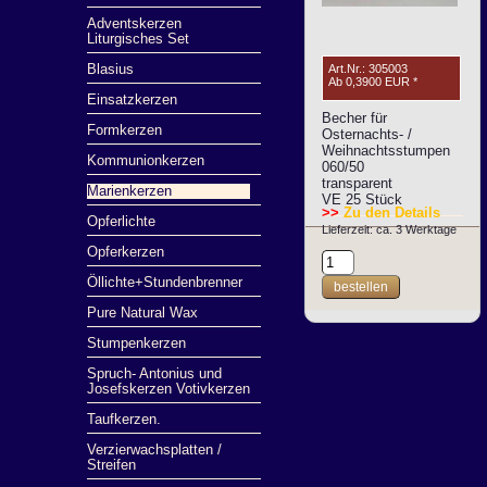
Adventskerzen
Liturgisches Set
Blasius
Art.Nr.: 305003
Ab
0,3900 EUR
*
Einsatzkerzen
Becher für
Formkerzen
Osternachts- /
Weihnachtsstumpen
Kommunionkerzen
060/50
transparent
Marienkerzen
VE 25 Stück
>>
Zu den Details
Opferlichte
Lieferzeit: ca. 3 Werktage
Opferkerzen
Öllichte+Stundenbrenner
bestellen
Pure Natural Wax
Stumpenkerzen
Spruch- Antonius und
Josefskerzen Votivkerzen
Taufkerzen.
Verzierwachsplatten /
Streifen