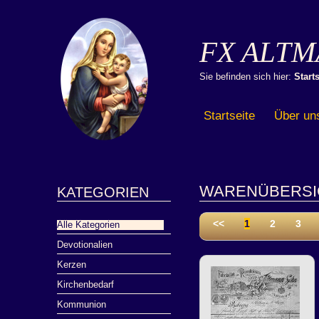
FX ALTM
Sie befinden sich hier:
Starts
Startseite
Über un
WARENÜBERSI
KATEGORIEN
<<
1
2
3
Alle Kategorien
Devotionalien
Kerzen
Kirchenbedarf
Kommunion