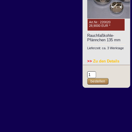
Art.Nr.: 220020
28,9000 EUR
*
Rauchfaßkohle-
Pfännchen 135 mm
Lieferzeit: ca. 3 Werktage
>>
Zu den Details
bestellen