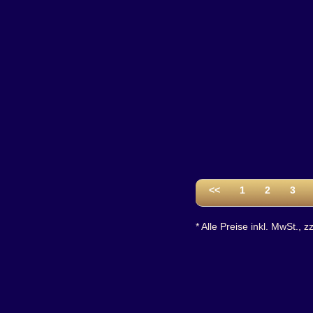
<<
1
2
3
* Alle Preise inkl. MwSt., z