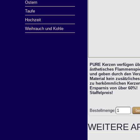
Ostern
Taufe
Hochzeit
Weihrauch und Kohle
PURE Kerzen verfügen übe
ästhetisches Flammenspie
und geben durch den Verz
Material kein zusätzliche
zu herkömmlichen Kerzen 
Ersparnis von über 60%!
Staffelpreis!
Bestellmenge:
be
WEITERE A